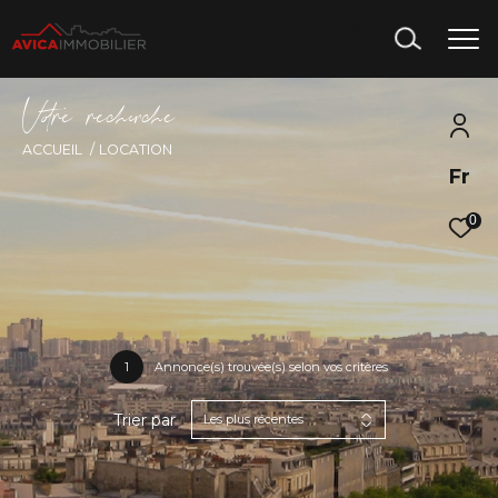
V
o
r
e
r
e
c
e
c
e
ACCUEIL
LOCATION
Fr
0
1
Annonce(s) trouvée(s) selon vos critères
Trier par
Les plus récentes