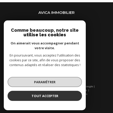
AVICA IMMOBILIER
01 43 40 17 67
Comme beaucoup, notre site
agence@avica-immobilier.com
utilise les cookies
4 avenue du Bel Air
75012
paris
On aimerait vous accompagner pendant
votre visite.
En poursuivant, vous acceptez l'utilisation des
Nous suivre sur
cookies par ce site, afin de vous proposer des
contenus adaptés et réaliser des statistiques !
PARAMÉTRER
© 2026 | Tous droits réservés | Traduction powered by Google |
Nos honoraires
Plan du site
Mentions légales
Admin
Nos liens
Politique RGPD
Cookies
TOUT ACCEPTER